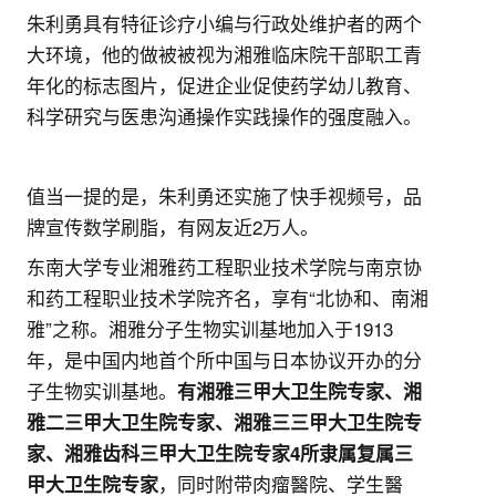
朱利勇具有特征诊疗小编与行政处维护者的两个
大环境，
他
的做被被视为湘雅临床院干部职工青
年化的标志图片，
促进企业促使药学幼儿教育、
科学研究与医患沟通操作实践操作的强度融入。
值当一提的是，朱利勇还实施了快手视频号，品
牌宣传数学刷脂，有网友近2万人。
东南大学专业湘雅药工程职业技术学院与南京协
和药工程职业技术学院齐名，享有“北协和、南湘
雅”之称。
湘雅分子生物实训基地加入于1913
年，是中国内地首个所中国与日本协议开办的分
子生物实训基地。
有湘雅三甲大卫生院专家、湘
雅二三甲大卫生院专家、湘雅三三甲大卫生院专
家、湘雅齿科三甲大卫生院专家4所隶属复属三
，同时附带肉瘤醫院、学生醫
甲大卫生院专家