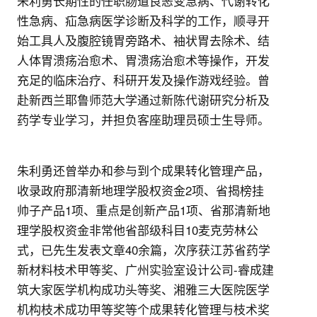
朱利勇长期性的任职肠道良恶变急病、代谢转化
性急病、疝急病医学诊断及科学的工作，顺寻开
始工具人及腹腔镜胃旁路术、袖状胃去除术、结
人体胃溃疡治愈术、胃溃疡治愈术等操作，开发
充足的临床治疗、科研开发及操作游戏经验。曾
赴新西兰耶鲁师范大学通过新陈代谢研究分析及
药学专业学习，并担负客座助理员硕士生导师。
朱利勇还曾举办和参与到个成果转化管理产品，
收录政府那清新地理学股权资金2项、省揭榜挂
帅子产品1项、重点是创新产品1项、省那清新地
理学股权资金非常他省部级科目10麦克劳林公
式，已先生发表文章40余篇，次序获江苏省药学
新材料枝术甲等奖、广州实验室设计公司-睿成建
筑大家医学机构成功头等奖、湘雅三大医院医学
机构枝术成功甲等奖等个成果转化管理与枝术奖